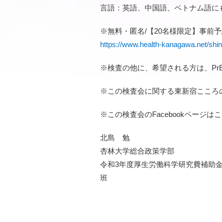
言語：英語、中国語、ベトナム語に
※無料・匿名/【20名様限定】事前
https://www.health-kanagawa.net/shin
※検査の他に、希望される方は、Pr
※この検査会に関する東新宿こころ
※この検査会のFacebookページは
北島 勉
杏林大学総合政策学部
令和3年度厚生労働科学研究費補助
班