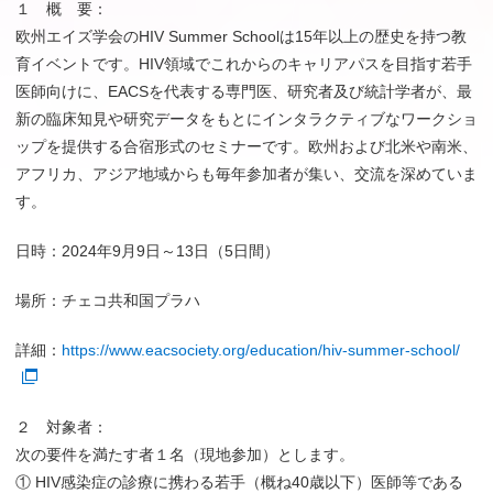
１ 概 要：
欧州エイズ学会のHIV Summer Schoolは15年以上の歴史を持つ教
育イベントです。HIV領域でこれからのキャリアパスを目指す若手
医師向けに、EACSを代表する専門医、研究者及び統計学者が、最
新の臨床知見や研究データをもとにインタラクティブなワークショ
ップを提供する合宿形式のセミナーです。欧州および北米や南米、
アフリカ、アジア地域からも毎年参加者が集い、交流を深めていま
す。
日時：2024年9月9日～13日（5日間）
場所：チェコ共和国プラハ
詳細：
https://www.eacsociety.org/education/hiv-summer-school/
２ 対象者：
次の要件を満たす者１名（現地参加）とします。
① HIV感染症の診療に携わる若手（概ね40歳以下）医師等である