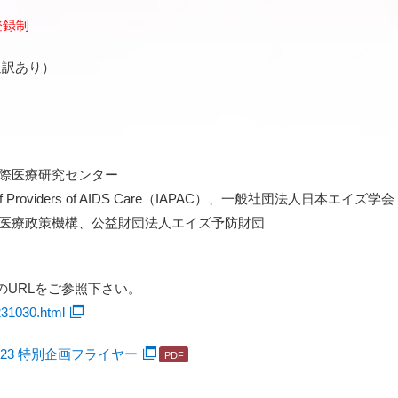
登録制
通訳あり）
際医療研究センター
on of Providers of AIDS Care（IAPAC）、一般社団法人日本エイズ学会
療政策機構、公益財団法人エイズ予防財団
URLをご参照下さい。
231030.html
apan 2023 特別企画フライヤー