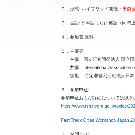
２．形式
:
ハイブリッド開催・
事前
３．言語: 日本語または英語（同時
４．参加費:無料
５．主催等:
主催 国立研究開発法人 国立国
共催 International Associati
後援 特定非営利活動法人日本医
６．参加申込:
参加申込および詳細については以下の
https://www.tsh.ncgm.go.jp/topics/20
Fast Track Cities Workshop J
７．お問合せ: