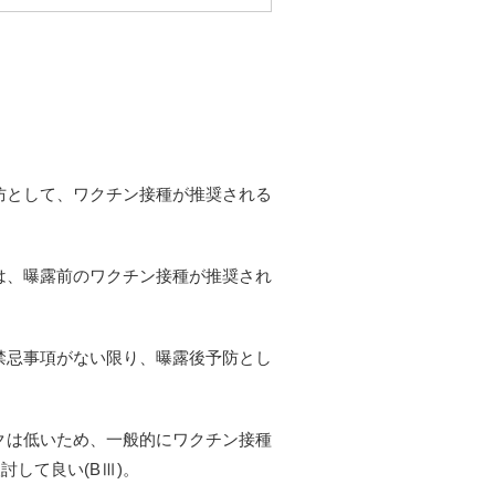
防として、ワクチン接種が推奨される
は、曝露前のワクチン接種が推奨され
禁忌事項がない限り、曝露後予防とし
クは低いため、一般的にワクチン接種
して良い(BⅢ)。