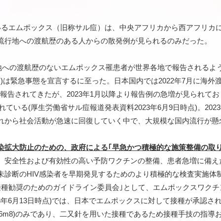
いるエムポックス（旧称サル痘）は、中央アフリカから西アフリカ
流行地への渡航歴のある人からの散発例が見られるのみだった。
行地への渡航歴のないエムポックス罹患者が世界各地で報告される
HO)は緊急事態を宣言するに至った。日本国内では2022年7月に海
報告されてきたが、2023年1月以降より報告例の急増が見られており、
れている(厚生労働省サル痘報道発表資料2023年6月9日時点)。2023年1
れから社会活動が急速に回復していく中で、大規模な国内流行が懸
染拡大防止のための、政府による｢早急かつ積極的な施策整備の取り
、安全性および有効性の高い予防ワクチンの整備、患者急増に備え
未診断のHIV感染者を早期発見するためのより積極的な検査実施体
接種勧奨のためのガイドライン委員会｣として、エムポックスワク
23年6月13日時点)では、日本でエムポックスに対して接種が承認
C16m8)のみであり、二又針を用いた接種であるため接種手技の指