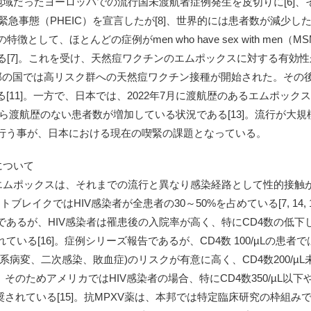
地域だったヨーロッパでの流行国未渡航者症例発生を皮切りに[6]、
の緊急事態（PHEIC）を宣言したが[8]、世界的には患者数が減少したた
徴として、ほとんどの症例がmen who have sex with men（
る[7]。これを受け、天然痘ワクチンのエムポックスに対する有効
一部の国では高リスク群への天然痘ワクチン接種が開始された。その
[11]。一方で、日本では、2022年7月に渡航歴のあるエムポッ
2月から渡航歴のない患者数が増加している状況である[13]。流行が
行う事が、日本における現在の喫緊の課題となっている。
について
たエムポックスは、それまでの流行と異なり感染経路として性的接触
ブレイクではHIV感染者が全患者の30～50%を占めている[7, 14,
あるが、HIV感染者は罹患後の入院率が高く、特にCD4数の低下
る[16]。症例シリーズ報告であるが、CD4数 100/µLの患者で
病変、二次感染、敗血症)のリスクが有意に高く、CD4数200/µL
]。そのためアメリカではHIV感染者の場合、特にCD4数350/µL以
れている[15]。抗MPXV薬は、本邦では特定臨床研究の枠組みでのみ経