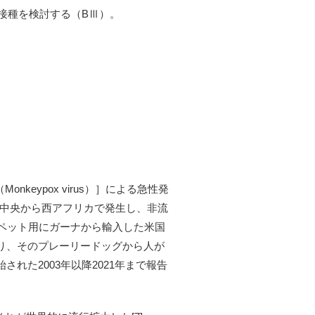
接種を検討する（BⅢ）。
keypox virus）］による急性発
は中央から西アフリカで発生し、非流
をペット用にガーナから輸入した米国
り、そのプレーリードッグから人が
れた2003年以降2021年まで報告