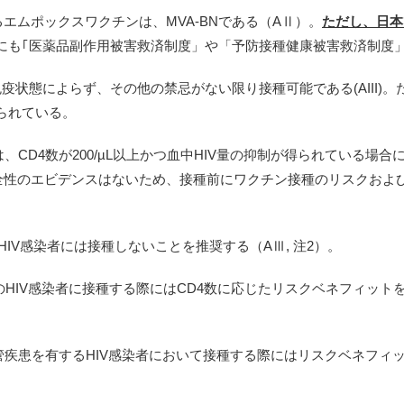
るエムポックスワクチンは、MVA-BNである（AⅡ）。
ただし、日本
にも｢医薬品副作用被害救済制度」や「予防接種健康被害救済制度
免疫状態によらず、その他の禁忌がない限り接種可能である(AIII)。た
られている。
は、CD4数が200/µL以上かつ血中HIV量の抑制が得られている
安全性のエビデンスはないため、接種前にワクチン接種のリスクおよ
満のHIV感染者には接種しないことを推奨する（AⅢ, 注2）。
9/µLのHIV感染者に接種する際にはCD4数に応じたリスクベネフィット
血管疾患を有するHIV感染者において接種する際にはリスクベネフィッ