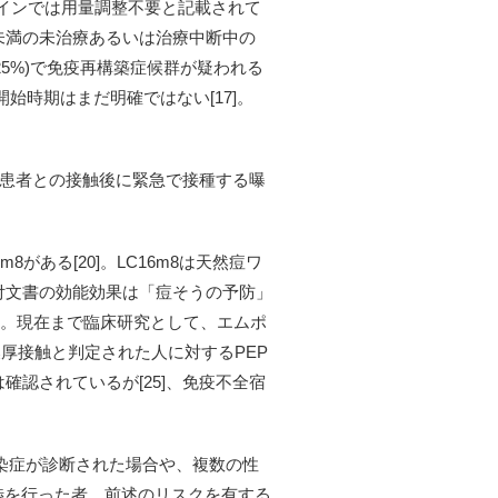
ラインでは用量調整不要と記載されて
µL未満の未治療あるいは治療中断中の
25%)で免疫再構築症候群が疑われる
開始時期はまだ明確ではない[17]。
ックス罹患者との接触後に緊急で接種する曝
がある[20]。LC16m8は天然痘ワ
付文書の効能効果は「痘そうの予防」
2]。現在まで臨床研究として、エムポ
厚接触と判定された人に対するPEP
は確認されているが[25]、免疫不全宿
感染症が診断された場合や、複数の性
渉を行った者、前述のリスクを有する