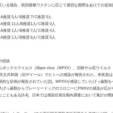
ている場合、前回接種ワクチンに応じて適切な期間をあけての追加
 5人/ B推奨 7/ C推奨 0人
 11人/B推奨1人/ C推奨 0人
 1人/ B推奨 7人/ C推奨 4人
 1人/ B推奨 6人/ C推奨 5人
の現状
スウイルス［Mpox virus（MPXV）、旧称サル痘ウイルス（Mon
コンゴ民主共和国（旧ザイール）でヒトへの感染が報告された。本疾患
的な症例が報告されていた[2]。MPXVが感染していたげっ歯類
入げっ歯類からプレーリードッグのコロニーにPMXVの感染が広が
ともある[3,4]。日本では感染症発生動向調査において集計が開始さ