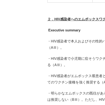
２．HIV感染者へのエムポックスワ
Executive summary
・HIV感染者で本人およびその性
（AⅢ）。
・HIV感染者で小児期に痘そうワ
る（AⅢ）。
・HIV感染者がエムポックス罹患
てのワクチン接種を強く推奨する（
・明らかなエムポックスの既往があ
は推奨しない（BⅢ）。ただし、HI