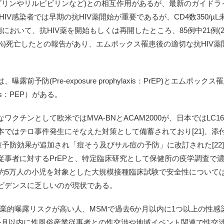
(ドラビリンやリルピビリンなど)との相互作用があるが、最新のガイド
いHIV感染者では早期の抗HIV薬開始が重要であるが、CD4数350/
において、抗HIV薬を開始もしくは再開したところ、85例中21例(
7%)死亡したとの報告があり、エムポックス罹患後の適切な抗HIV薬
前予防(Pre-exposure prophylaxis：PrEP)とエムポ
laxis：PEP）がある。
チンとして欧米ではMVA-BNとACAM2000が、日本ではLC16m8
ではテロ事件発生にそなえた対策として備蓄されており[21]、添
ル痘予防効果が追加され「痘そう及びサル痘の予防」に改訂された[2
事者に対するPrEPと、特定臨床研究として保健所の疫学調査で濃
0年代に約5万人の小児を対象とした大規模接種臨床試験で安全性について
ビデンスに乏しいのが現状である。
職業的曝露リスクが高い人、MSMで過去6か月以内に1つ以上の性
か月以内に性風俗産業従事者との性交渉や地域イベント関連で性交