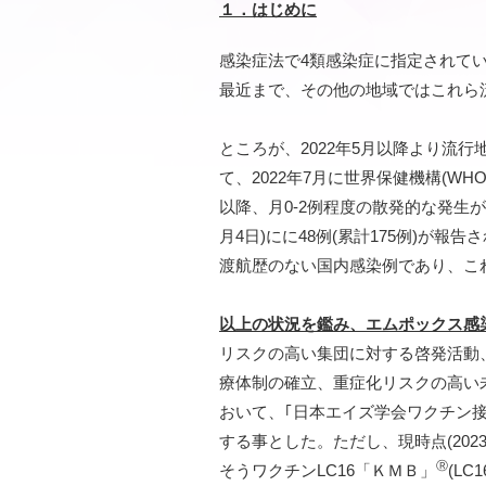
１．はじめに
感染症法で4類感染症に指定されて
最近まで、その他の地域ではこれら
ところが、2022年5月以降より流
て、2022年7月に世界保健機構(W
以降、月0-2例程度の散発的な発生が
月4日)にに48例(累計175例)が報告さ
渡航歴のない国内感染例であり、こ
以上の状況を鑑み、エムポックス感
リスクの高い集団に対する啓発活動
療体制の確立、重症化リスクの高い
おいて、｢日本エイズ学会ワクチン
する事とした。ただし、現時点(20
Ⓡ
そうワクチンLC16「ＫＭＢ」
(L