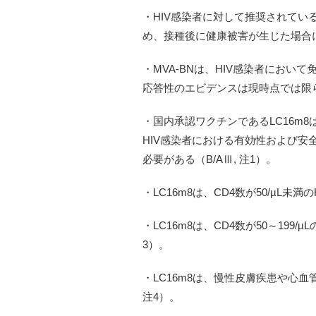
・HIV感染者に対して推奨されてい
め、接種後に健康被害が生じた場合
・MVA-BNは、HIV感染者において
応答性のエビデンスは現時点では限
・国内承認ワクチンであるLC16m8
HIV感染者における有効性および
必要がある（B/AⅢ, 注1）。
・LC16m8は、CD4数が50/µL未
・LC16m8は、CD4数が50～19
3）。
・LC16m8は、慢性皮膚疾患や心
注4）。