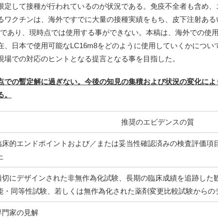
限定して接種が行われているのが状況である。免疫不全者も含め、
るワクチンは、海外ですでに大量の接種実績をもち、皮下注射あるい
であり、現時点では使用する事ができない。本稿は、海外での使用実
、日本で使用可能なLC16m8をどのように使用していくかにつ
現場での対応のヒントとなる提言となる事を目指した。
点での暫定解に過ぎない。今後の知見の集積および状況の変化によ
る。
推奨のエビデンスの質
: 臨床的エンドポイントおよび／または妥当性確認済みの検査評価項
上
: 適切にデザインされた非無作為化試験、長期の臨床成績を追跡し
能・同等性試験、若しくは無作為化された薬剤変更比較試験からの
 専門家の見解