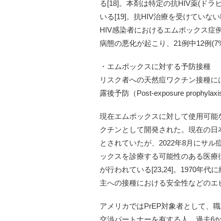
る[18]。本剤は特定の抗HIV薬
いる[19]。抗HIV治療を受けていな
HIV感染者におけるエムポックス症例
病態の悪化が起こり、21例中12例(
・エムポックスに対する予防接種
リスク者への天然痘ワクチン接種には、曝露
露後予防（Post-exposure prophy
現在エムポックスに対して使用可能なワク
クチンとして開発された。現在の日本
とされていたが、2022年8月にサ
ックスを診療する可能性のある医療従
が行われている[23,24]。197
主への接種における安全性などのエ
アメリカではPrEP対象者として、
交渉パートナーを有する人、過去6