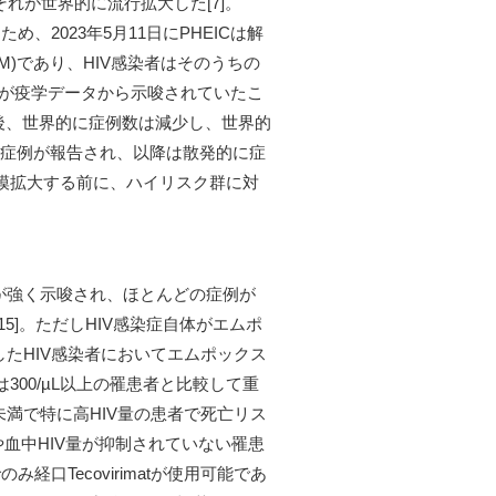
それが世界的に流行拡大した[7]。
め、2023年5月11日にPHEICは解
MSM)であり、HIV感染者はそのうちの
性が疫学データから示唆されていたこ
後、世界的に症例数は減少し、世界的
クス症例が報告され、以降は散発的に症
大規模拡大する前に、ハイリスク群に対
が強く示唆され、ほとんどの症例が
 15]。ただしHIV感染症自体がエムポ
したHIV感染者においてエムポックス
は300/µL以上の罹患者と比較して重
未満で特に高HIV量の患者で死亡リス
下や血中HIV量が抑制されていない罹患
口Tecovirimatが使用可能であ