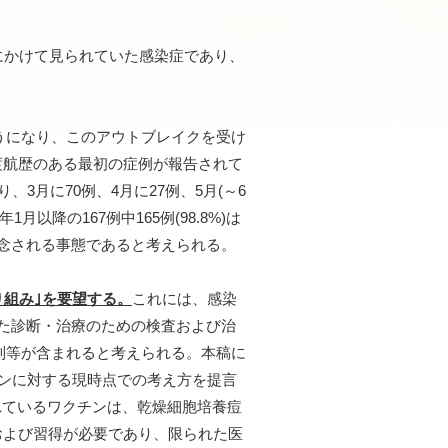
にかけて見られていた感染症であり、
ようになり、このアウトブレイクを受け
外渡航歴のある最初の症例が報告されて
3月に70例、4月に27例、5月(～6
月以降の167例中165例(98.8%)は
念される事態であると考えられる。
組み｣を要望する。
これには、感染
た診断・治療のための検査および治
制等が含まれると考えられる。本稿に
チンに対する現時点での考え方を提言
されているワクチンは、乾燥細胞培養痘
導および習得が必要であり、限られた医