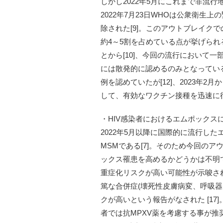
しかし2022年5月にこれまで非流行
2022年7月23日WHOは公衆衛生上
除された[9]。このアウトブレイクでの特
約4～5割を占めている点が挙げられ
とから[10]、今回の流行において
には散発的に認めるのみとなっている
例を認めていたが[12]、2023年
して、有効なワクチン接種を迅速に
・HIV感染者におけるエムポックス
2022年5月以降に国際的に流行し
MSMである[7]。そのため今回のアウト
ックス罹患を高めるかどうかは不明で
重症化リスクが高い可能性が示唆されてい
篤な合併症(壊死性皮膚病変、呼吸器系
クが高いという報告がなされた [17
者では抗MPXV薬を考慮する事が推奨さ