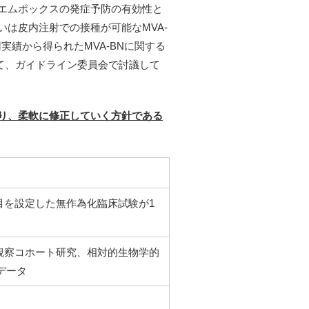
エムポックスの発症予防の有効性と
は皮内注射での接種が可能なMVA-
績から得られたMVA-BNに関する
いて、ガイドライン委員会で討議して
り、柔軟に修正していく方針である
目を設定した無作為化臨床試験が1
た観察コホート研究、相対的生物学的
データ