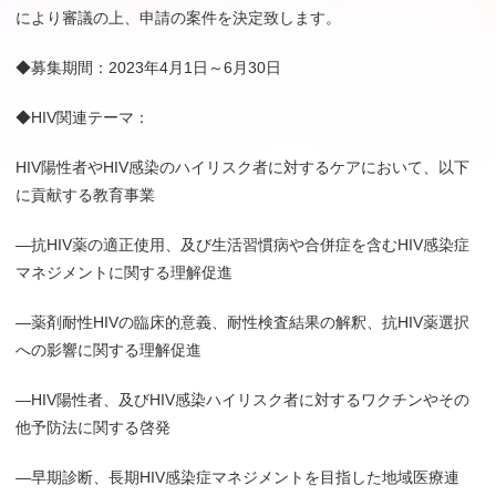
により審議の上、申請の案件を決定致します。
◆募集期間：2023年4月1日～6月30日
◆HIV関連テーマ：
HIV陽性者やHIV感染のハイリスク者に対するケアにおいて、以下
に貢献する教育事業
―抗HIV薬の適正使用、及び生活習慣病や合併症を含むHIV感染症
マネジメントに関する理解促進
―薬剤耐性HIVの臨床的意義、耐性検査結果の解釈、抗HIV薬選択
への影響に関する理解促進
―HIV陽性者、及びHIV感染ハイリスク者に対するワクチンやその
他予防法に関する啓発
―早期診断、長期HIV感染症マネジメントを目指した地域医療連