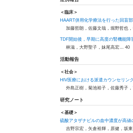
＜臨床＞
HAART併用化学療法を行った回盲部
加藤哲朗，佐藤文哉，堀野哲也，
TDF開始後，早期に高度の腎機能障
林滋，大野聖子，妹尾高宏… 40
活動報告
＜社会＞
HIV医療における派遣カウンセリン
外島正樹，菊池裕子，佐藤秀子，
研究ノート
＜基礎＞
硫酸アタザナビルの血中濃度が高値の患
吉野宗宏，矢倉裕輝，原健，坂東