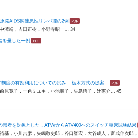
原発AIDS関連悪性リンパ腫の2例
中澤靖，吉田正樹，小野寺昭一… 34
害を呈した一例
グ制度の有効利用についての試み ―栃木方式の提案―
前原寛子，一色ミユキ，小池順子，矢島悟子，辻惠介… 45
者を対象とした，ATV/rからATV400へのスイッチ臨床試験結果
裕基，小川吉彦，矢嶋敬史郎，谷口智宏，大谷成人，富成伸次郎，渡