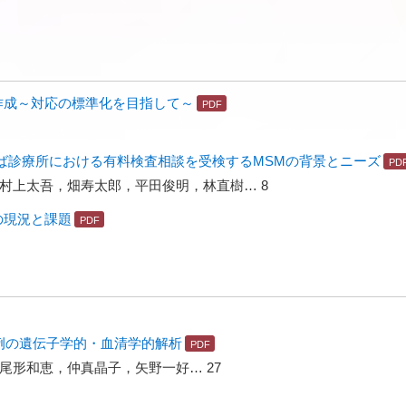
作成～対応の標準化を目指して～
ば診療所における有料検査相談を受検するMSMの背景とニーズ
村上太吾，畑寿太郎，平田俊明，林直樹… 8
の現況と課題
性例の遺伝子学的・血清学的解析
尾形和恵，仲真晶子，矢野一好… 27