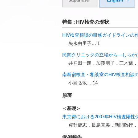
特集 : HIV検査の現状
HIV検査相談の研修ガイドラインの
矢永由里子… 1
民間クリニックの立場から―しらか
井戸田一朗，加藤朋子，三木猛，
南新宿検査・相談室のHIV検査相談
小島弘敬… 14
原著
＜基礎＞
東京都における2007年HIV検査陽
貞升健志，長島真美，新開敬行，
症例報告