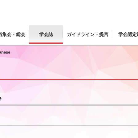
術集会・総会
学会誌
ガイドライン・提言
学会認定
panese
e