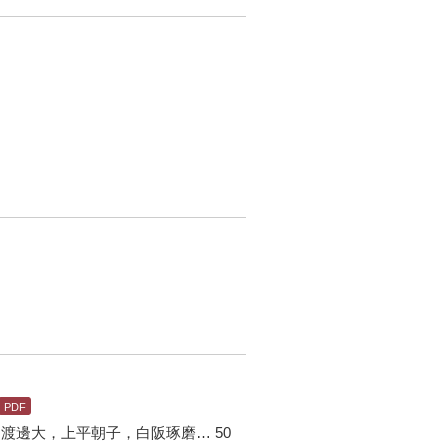
邊大，上平朝子，白阪琢磨… 50