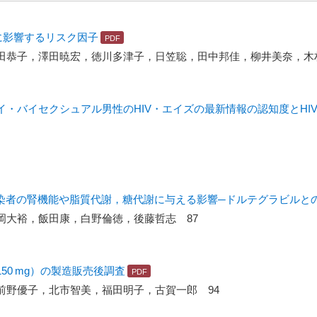
に影響するリスク因子
田恭子，澤田暁宏，徳川多津子，日笠聡，田中邦佳，柳井美奈，木村
・バイセクシュアル男性のHIV・エイズの最新情報の認知度とHI
感染者の腎機能や脂質代謝，糖代謝に与える影響─ドルテグラビルと
岡大裕，飯田康，白野倫徳，後藤哲志 87
0 mg）の製造販売後調査
前野優子，北市智美，福田明子，古賀一郎 94