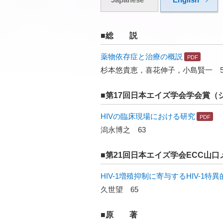
■総 説
薬物依存症と治療の概説
杉本悠貴恵，喜花伸子，小島賢一 5
■第17回日本エイズ学会学会賞（
HIVの臨床現場における研究
潟永博之 63
■第21回日本エイズ学会ECC山
HIV-1増殖抑制に寄与するHIV-1特
久世望 65
■原 著