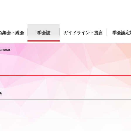
術集会・総会
学会誌
ガイドライン・提言
学会認定
panese
e