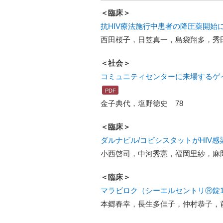
＜臨床＞
抗HIV療法施行中患者の降圧薬開始
西田桜子，日笠真一，島袋翔多，秀
＜社会＞
コミュニティセンターに来場するゲイ
金子典代，塩野徳史 78
＜臨床＞
ダルナビル/コビシスタットがHIV
小西啓司，中河秀憲，福岡里紗，麻
＜臨床＞
マラビロク（シーエルセントリⓇ錠15
本郷春幸，長生多佳子，仲村恭子，