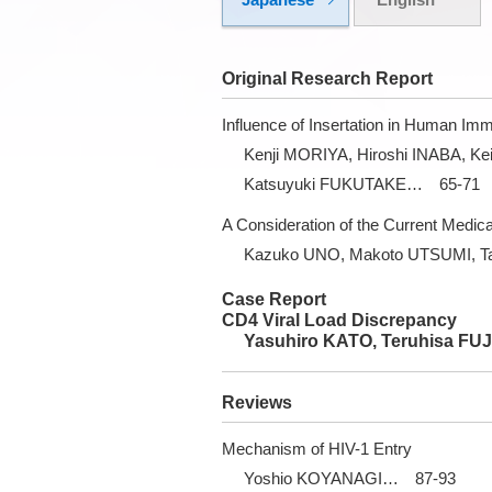
Original Research Report
Influence of Insertation in Human Im
Kenji MORIYA, Hiroshi INABA, K
Katsuyuki FUKUTAKE… 65-71
A Consideration of the Current Medic
Kazuko UNO, Makoto UTSUMI, T
Case Report
CD4 Viral Load Discrepancy
Yasuhiro KATO, Teruhisa FU
Reviews
Mechanism of HIV-1 Entry
Yoshio KOYANAGI… 87-93