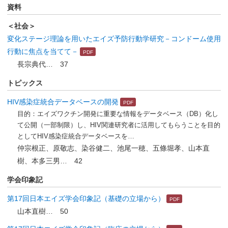
資料
＜社会＞
変化ステージ理論を用いたエイズ予防行動学研究－コンドーム使用
行動に焦点を当てて－
長宗典代… 37
トピックス
HIV感染症統合データベースの開発
目的：エイズワクチン開発に重要な情報をデータベース（DB）化し
て公開（一部制限）し、HIV関連研究者に活用してもらうことを目的
としてHIV感染症統合データベースを…
仲宗根正、原敬志、染谷健二、池尾一穂、五條堀孝、山本直
樹、本多三男… 42
学会印象記
第17回日本エイズ学会印象記（基礎の立場から）
山本直樹… 50