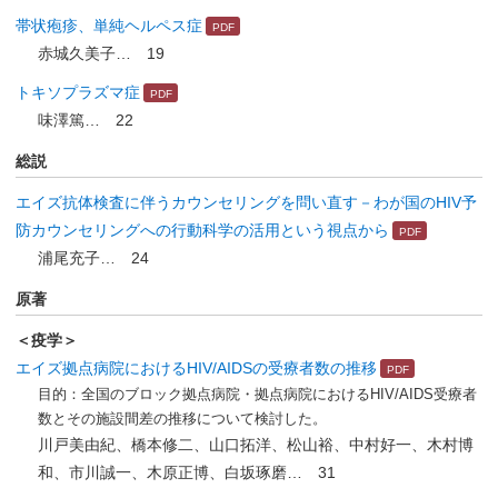
帯状疱疹、単純ヘルペス症
赤城久美子… 19
トキソプラズマ症
味澤篤… 22
総説
エイズ抗体検査に伴うカウンセリングを問い直す－わが国のHIV予
防カウンセリングへの行動科学の活用という視点から
浦尾充子… 24
原著
＜疫学＞
エイズ拠点病院におけるHIV/AIDSの受療者数の推移
目的：全国のブロック拠点病院・拠点病院におけるHIV/AIDS受療者
数とその施設間差の推移について検討した。
川戸美由紀、橋本修二、山口拓洋、松山裕、中村好一、木村博
和、市川誠一、木原正博、白坂琢磨… 31