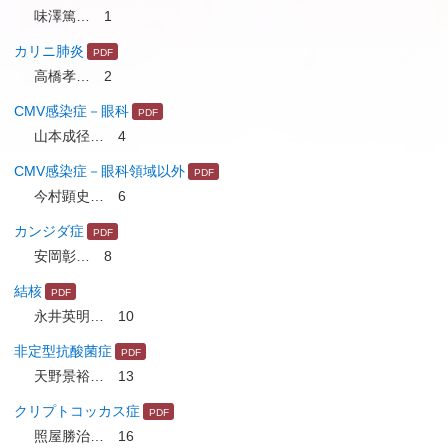
味澤篤… 1
カリニ肺炎
高橋孝… 2
CMV感染症－眼科
山本成径… 4
CMV感染症－眼科領域以外
今村顕史… 6
カンジダ症
安岡彰… 8
結核
永井英明… 10
非定型抗酸菌症
天野景裕… 13
クリプトコッカス症
照屋勝治… 16