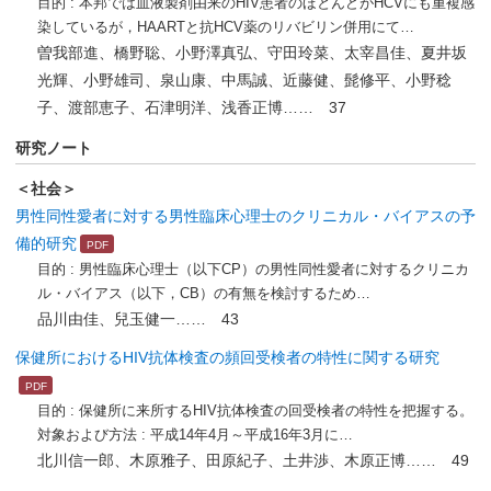
目的 : 本邦では血液製剤由来のHIV患者のほとんどがHCVにも重複感
染しているが，HAARTと抗HCV薬のリバビリン併用にて…
曽我部進、橋野聡、小野澤真弘、守田玲菜、太宰昌佳、夏井坂
光輝、小野雄司、泉山康、中馬誠、近藤健、髭修平、小野稔
子、渡部恵子、石津明洋、浅香正博…… 37
研究ノート
＜社会＞
男性同性愛者に対する男性臨床心理士のクリニカル・バイアスの予
備的研究
目的 : 男性臨床心理士（以下CP）の男性同性愛者に対するクリニカ
ル・バイアス（以下，CB）の有無を検討するため…
品川由佳、兒玉健一…… 43
保健所におけるHIV抗体検査の頻回受検者の特性に関する研究
目的 : 保健所に来所するHIV抗体検査の回受検者の特性を把握する。
対象および方法 : 平成14年4月～平成16年3月に…
北川信一郎、木原雅子、田原紀子、土井渉、木原正博…… 49