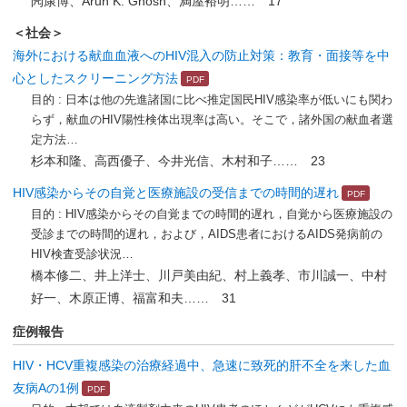
閌康博、Arun K. Ghosh、満屋裕明…… 17
＜社会＞
海外における献血血液へのHIV混入の防止対策：教育・面接等を中
心としたスクリーニング方法
目的 : 日本は他の先進諸国に比べ推定国民HIV感染率が低いにも関わ
らず，献血のHIV陽性検体出現率は高い。そこで，諸外国の献血者選
定方法…
杉本和隆、高西優子、今井光信、木村和子…… 23
HIV感染からその自覚と医療施設の受信までの時間的遅れ
目的 : HIV感染からその自覚までの時間的遅れ，自覚から医療施設の
受診までの時間的遅れ，および，AIDS患者におけるAIDS発病前の
HIV検査受診状況…
橋本修二、井上洋士、川戸美由紀、村上義孝、市川誠一、中村
好一、木原正博、福富和夫…… 31
症例報告
HIV・HCV重複感染の治療経過中、急速に致死的肝不全を来した血
友病Aの1例