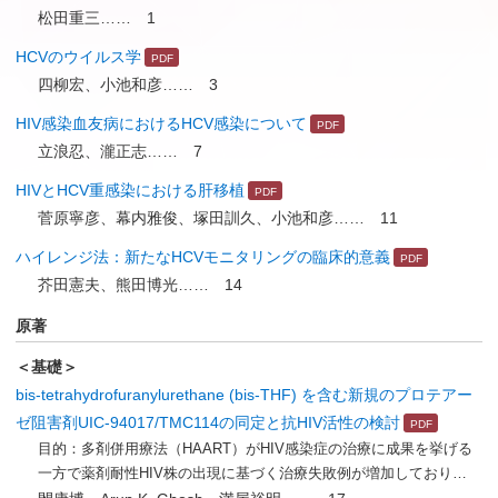
松田重三…… 1
HCVのウイルス学
四柳宏、小池和彦…… 3
HIV感染血友病におけるHCV感染について
立浪忍、瀧正志…… 7
HIVとHCV重感染における肝移植
菅原寧彦、幕内雅俊、塚田訓久、小池和彦…… 11
ハイレンジ法：新たなHCVモニタリングの臨床的意義
芥田憲夫、熊田博光…… 14
原著
＜基礎＞
bis-tetrahydrofuranylurethane (bis-THF) を含む新規のプロテアー
ゼ阻害剤UIC-94017/TMC114の同定と抗HIV活性の検討
目的：多剤併用療法（HAART）がHIV感染症の治療に成果を挙げる
一方で薬剤耐性HIV株の出現に基づく治療失敗例が増加しており…