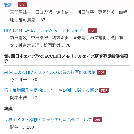
教訓－
三間屋純一，田口宏昭，徳永信一，川田龍平，栗岡幹英，白幡
聡，郡司篤晃… 67
HIV-1とHTLV-1 : ベンチからベッドサイドへ
前田憲次，中田浩智，緒方宏美，東條靖，満屋裕明，滝口雅
文，神奈木真理，松岡雅雄… 78
第6回日本エイズ学会ECC山口メモリアルエイズ研究奨励賞受賞研
究
AP-4によるHIVプロウイルスの負の転写制御機構
今井健一… 86
宿主細胞因子を標的にしたHIV-1抑制に関する研究
岡本実佳… 92
総説
世界エイズ・結核・マラリア対策基金について
関英一…100