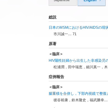
総説
日本のMSMにおけるHIV/AIDSの
市川誠一… 71
原著
＜臨床＞
HIV陽性妊婦から出生した非感染児
松浦潤，田中瑞恵，細川真一，木
症例報告
＜臨床＞
腸重積を合併し，下部内視鏡で整復
彼谷裕康，鈴木隆史，福武勝幸… 