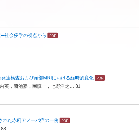
現状─社会疫学の視点から
の発達検査および頭部MRIにおける経時的変化
内英，菊池嘉，岡慎一，七野浩之… 81
された赤痢アメーバ症の一例
88