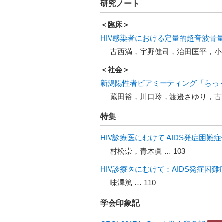
研究ノート
＜臨床＞
HIV感染者における定量的超音波骨
古西満，宇野健司，治田匡平，小川
＜社会＞
新潟陽性者ピアミーティング「らっ
藏田裕，川口玲，渡邉さゆり，古谷
特集
HIV診療医にむけて AIDS発症困
村松崇，青木眞 … 103
HIV診療医にむけて：AIDS発症困難症
味澤篤 … 110
学会印象記