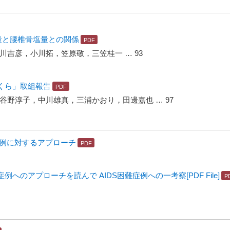
量と腰椎骨塩量との関係
吉彦，小川拓，笠原敬，三笠桂一 … 93
くら」取組報告
野淳子，中川雄真，三浦かおり，田邊嘉也 … 97
難症例に対するアプローチ
例へのアプローチを読んで AIDS困難症例への一考察[PDF File]