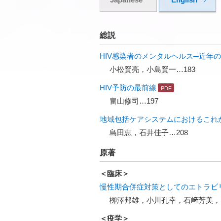
総説
HIV感染者のメンタルヘルス─近年
小松賢亮，小島賢一…183
HIV予防の最前線
畠山修司…197
地域包括ケアシステムにおけるこれか
島田恵，石井佳子…208
原著
＜臨床＞
慢性期合併症対策としてのエトラビ
栁澤邦雄，小川孔幸，石﨑芳美，
＜疫学＞