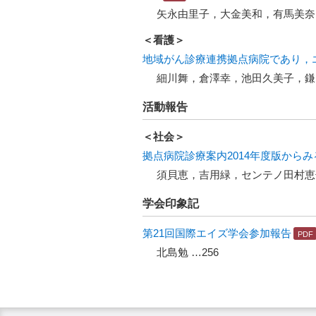
矢永由里子，大金美和，有馬美奈
＜看護＞
地域がん診療連携拠点病院であり，エ
細川舞，倉澤幸，池田久美子，鎌田
活動報告
＜社会＞
拠点病院診療案内2014年度版から
須貝恵，吉用緑，センテノ田村恵
学会印象記
第21回国際エイズ学会参加報告
北島勉 …256