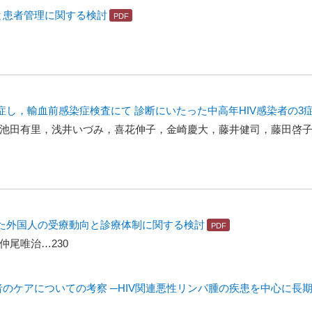
と患者管理に関する検討
し，輸血前感染症検査にて 診断にいたった中高年HIV感染者の3
池田有里，浅井いづみ，喜花伸子，金崎慶大，藤井健司，藤田啓
た外国人の受療動向と診療体制に関する検討
尾唯治…230
者のケアについての考察 ─HIV関連悪性リンパ腫の疾患を中心に