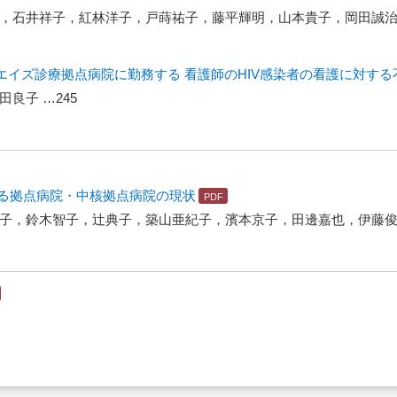
，石井祥子，紅林洋子，戸蒔祐子，藤平輝明，山本貴子，岡田誠治…
イズ診療拠点病院に勤務する 看護師のHIV感染者の看護に対する
良子 …245
みる拠点病院・中核拠点病院の現状
子，鈴木智子，辻典子，築山亜紀子，濱本京子，田邊嘉也，伊藤俊広