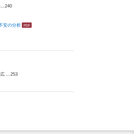
240
不安の分析
 …253