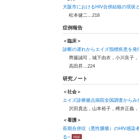
大阪市におけるHIV合併結核の現状
松本健二…218
症例報告
＜臨床＞
診断の遅れからエイズ指標疾患を発症
齊藤誠司，城下由衣，小川良子，
高田昇…224
研究ノート
＜社会＞
エイズ診療拠点病院全国調査からみ
沢田貴志，山本裕子，樽井正義，仲
＜看護＞
長期合併症（悪性腫瘍）のHIV感染
る─