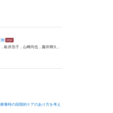
症例
子，畝井浩子，山﨑尚也，藤井輝久，
長期療養時の段階的ケアのあり方を考え