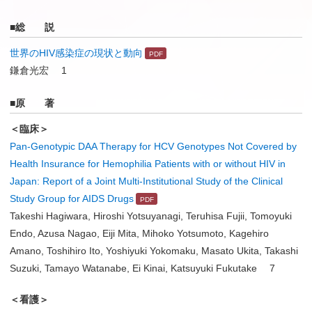
■総 説
世界のHIV感染症の現状と動向
鎌倉光宏 1
■原 著
＜臨床＞
Pan-Genotypic DAA Therapy for HCV Genotypes Not Covered by
Health Insurance for Hemophilia Patients with or without HIV in
Japan: Report of a Joint Multi-Institutional Study of the Clinical
Study Group for AIDS Drugs
Takeshi Hagiwara, Hiroshi Yotsuyanagi, Teruhisa Fujii, Tomoyuki
Endo, Azusa Nagao, Eiji Mita, Mihoko Yotsumoto, Kagehiro
Amano, Toshihiro Ito, Yoshiyuki Yokomaku, Masato Ukita, Takashi
Suzuki, Tamayo Watanabe, Ei Kinai, Katsuyuki Fukutake 7
＜看護＞