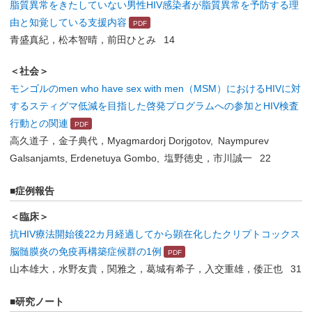
脂質異常をきたしていない男性HIV感染者が脂質異常を予防する理
由と知覚している支援内容
青盛真紀，松本智晴，前田ひとみ 14
＜社会＞
モンゴルのmen who have sex with men（MSM）におけるHIVに対
するスティグマ低減を目指した啓発プログラムへの参加とHIV検査
行動との関連
高久道子，金子典代，Myagmardorj Dorjgotov, Naympurev
Galsanjamts, Erdenetuya Gombo, 塩野徳史，市川誠一 22
■症例報告
＜臨床＞
抗HIV療法開始後22カ月経過してから顕在化したクリプトコックス
脳髄膜炎の免疫再構築症候群の1例
山本雄大，水野友貴，関雅之，葛城有希子，入交重雄，倭正也 31
■研究ノート