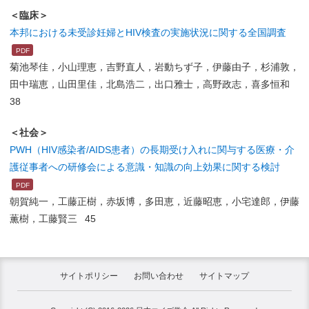
＜臨床＞
本邦における未受診妊婦とHIV検査の実施状況に関する全国調査
菊池琴佳，小山理恵，吉野直人，岩動ちず子，伊藤由子，杉浦敦，
田中瑞恵，山田里佳，北島浩二，出口雅士，高野政志，喜多恒和
38
＜社会＞
PWH（HIV感染者/AIDS患者）の長期受け入れに関与する医療・介
護従事者への研修会による意識・知識の向上効果に関する検討
朝賀純一，工藤正樹，赤坂博，多田恵，近藤昭恵，小宅達郎，伊藤
薫樹，工藤賢三 45
サイトポリシー
お問い合わせ
サイトマップ