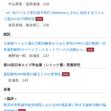
中山英美，塩田達雄…119
（4）抗ウイルス宿主因子BST-2/tetherinとそれに拮抗するウイル
ス蛋白の分子間対決
多田卓哉，徳永研三…126
総説
大規模ウイルス遺伝子配列解析からみた本邦のHIV-1流行動態 ─日
本薬剤耐性サーベイランスネットワークの活動から─
椎野禎一郎，杉浦亙…137
第10回日本エイズ学会賞（シミック賞）受賞研究
薬剤耐性HIV検査の確立とその実用化
杉浦亙…143
原著
＜臨床＞
新潟大学医歯学総合病院におけるHIV感染者に対する歯科治療の臨