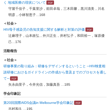
く 地域医療の現状について
守屋千佳子，千葉里沙，前田卓哉，三木田馨，黒川清美，川名
明彦，小林智恵子…168
＜社会＞
HIV母子感染児の告知支援に関する解析と対策の評価
辻麻理子，山本政弘，外川正生，井村弘子，和田裕一，塚原優
己…176
活動報告
＜社会＞
研修事業の取り組み：研修をデザインするということ ─HIV検査相
談研修におけるガイドラインの作成から普及までのプロセスを通し
て─
矢永由里子，今井光信，加藤真吾 …185
学会印象記
第20回国際AIDS会議in Melbourne学会印象記
吉村和久 …195