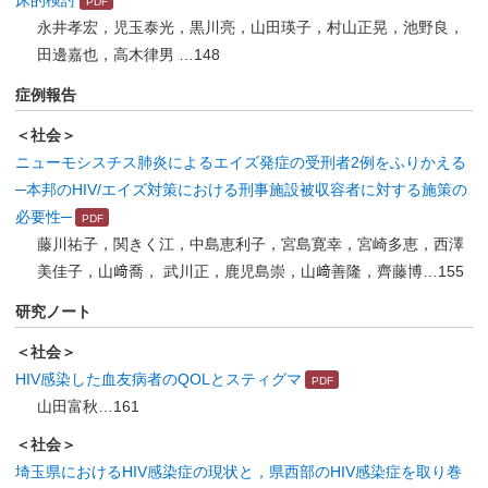
床的検討
永井孝宏，児玉泰光，黒川亮，山田瑛子，村山正晃，池野良，
田邊嘉也，高木律男 …148
症例報告
＜社会＞
ニューモシスチス肺炎によるエイズ発症の受刑者2例をふりかえる
─本邦のHIV/エイズ対策における刑事施設被収容者に対する施策の
必要性─
藤川祐子，関きく江，中島恵利子，宮島寛幸，宮崎多恵，西澤
美佳子，山﨑喬， 武川正，鹿児島崇，山﨑善隆，齊藤博…155
研究ノート
＜社会＞
HIV感染した血友病者のQOLとスティグマ
山田富秋…161
＜社会＞
埼玉県におけるHIV感染症の現状と，県西部のHIV感染症を取り巻