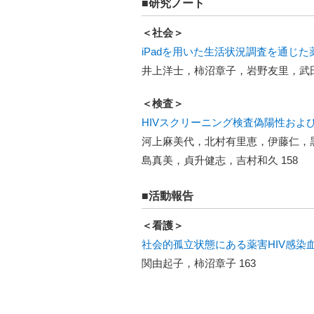
■研究ノート
＜社会＞
iPadを用いた生活状況調査を通じた
井上洋士，柿沼章子，岩野友里，武田飛
＜検査＞
HIVスクリーニング検査偽陽性およびH
河上麻美代，北村有里恵，伊藤仁，
島真美，貞升健志，吉村和久 158
■活動報告
＜看護＞
社会的孤立状態にある薬害HIV感
関由起子，柿沼章子 163