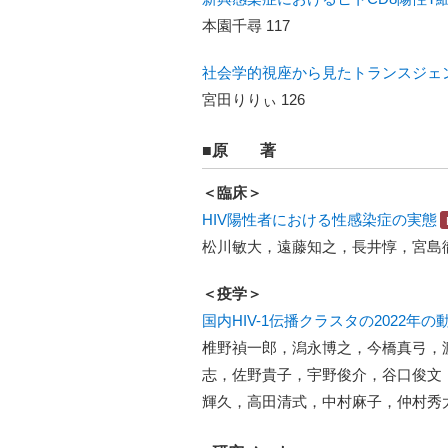
本園千尋 117
社会学的視座から見たトランスジェン
宮田りりぃ 126
■原 著
＜臨床＞
HIV陽性者における性感染症の実態
松川敏大，遠藤知之，長井惇，宮島徹
＜疫学＞
国内HIV-1伝播クラスタの2022年
椎野禎一郎，潟永博之，今橋真弓，
志，佐野貴子，宇野俊介，谷口俊文
輝久，高田清式，中村麻子，仲村秀太