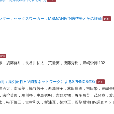
ダー，セックスワーカー，MSMのHIV予防啓発とその評価
，須藤啓斗，長谷川祐太，荒隆英，後藤秀樹，豊嶋崇徳 132
の動向：薬剤耐性HIV調査ネットワークによるSPHNCS年報
渡邊大，南留美，蜂谷敦子，西澤雅子，林田庸総，吉田繁，豊嶋崇
，猪狩英俊，寒川整，中島秀明，吉野友祐，堀場昌英，茂呂寛，渡
，松下修三，吉村和久，杉浦亙，菊地正，薬剤耐性HIV調査ネット