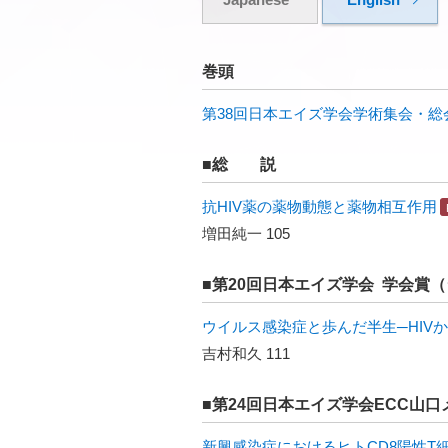
巻頭
第38回日本エイズ学会学術集会・総
■総 説
抗HIV薬の薬物動態と薬物相互作用
増田純一 105
■第20回日本エイズ学会 学会賞
ウイルス感染症と歩んだ半生─HIVからS
吉村和久 111
■第24回日本エイズ学会ECC山
新興感染症におけるヒトCD8陽性T