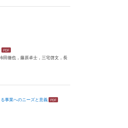
討
柿田徹也，藤原卓士，三宅啓文，長
よる事業へのニーズと意義