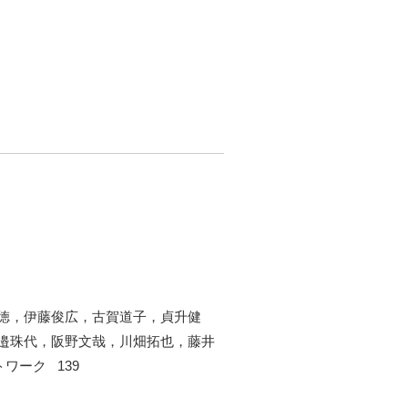
徳，伊藤俊広，古賀道子，貞升健
邉珠代，阪野文哉，川畑拓也，藤井
ワーク 139